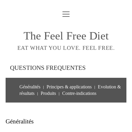
ouvrir
COMPTE
menu
LIVRE
The Feel Free Diet
email-
EAT WHAT YOU LOVE. FEEL FREE.
form
QUESTIONS FREQUENTES
Généralités
Principes & applications
Evolution &
|
|
résultats
Produits
Contre-indications
|
|
Généralités